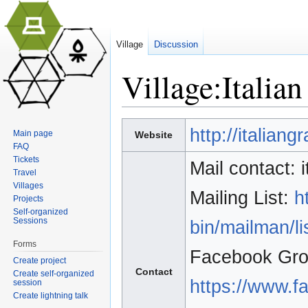
Village
Discussion
Village:Italia
Jump to:
navigation
,
search
http://italiangr
Main page
Website
FAQ
Tickets
Mail contact: 
Travel
Villages
Mailing List:
h
Projects
Self-organized
Sessions
bin/mailman/li
Forms
Facebook Gro
Create project
Contact
Create self-organized
https://www.
session
Create lightning talk