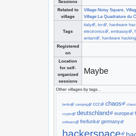
Sessions
Related to
Village:Noisy Square
,
Vill
village
Village:La Quadrature du
italy
,
tor
,
hardware hac
Tags
electronics
,
embassy
,
antani
,
hardware hackin
Registered
on
Location
for self-
Maybe
organized
sessions
Other villages by tags...
chaos
ccc
berlin
camping
chaos
deutschland
europe
crypto
freifunk
germany
software
hackerspace
ha