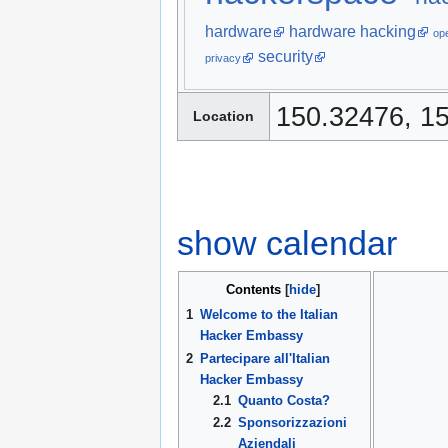
hardware
hardware hacking
op
security
privacy
150.32476, 1
Location
show calendar
Contents
[
hide
]
    
1
Welcome to the Italian
           
Hacker Embassy
             
2
Partecipare all'Italian
             o
Hacker Embassy
2.1
Quanto Costa?
            dN
2.2
Sponsorizzazioni
           ,MM
Aziendali