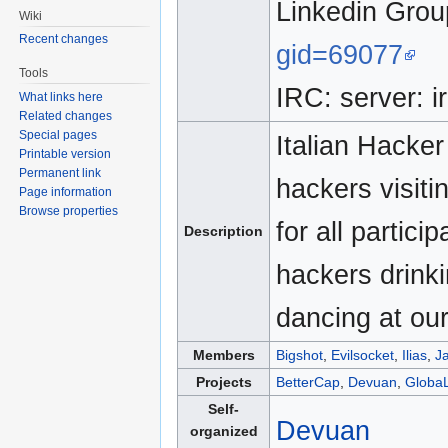
Linkedin Gro
Wiki
Recent changes
gid=69077
Tools
IRC: server: i
What links here
Related changes
Special pages
Italian Hacker
Printable version
Permanent link
hackers visi
Page information
Browse properties
for all partici
Description
hackers drinki
dancing at our 
Members
Bigshot
,
Evilsocket
,
Ilias
,
Ja
Projects
BetterCap
,
Devuan
,
Globa
Self-
Devuan
organized