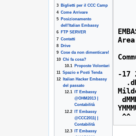
           NN
3
Biglietti per il CCC Camp
4
Come Arrivare
           8
5
Posizionamento
          oI8888UU
dell'Italian Embassy
EMBA
6
FTP SERVER
Area!
7
Contatti
8
Drive
       .@^  YUU[[[/o@^;:
9
Cose da non dimenticare!
Comm
10
Chi fa cosa?
     oMP     ^/o@P^;:::---..      Aug
10.1
Proposte Volontari
-17 
11
Spazio e Posti Tenda
12
Italian Hacker Embassy
  .dMMM    .o@^ ^;::---...        Ziegeleipark 
del passato
Mild
12.1
IT Embassy
 dMMMMMMM@^`       `^^^^

@OHM2013 |
Contabilità
YMMM
12.2
IT Embassy
@CCC2011| |
Contabilità
12.3
IT Embassy