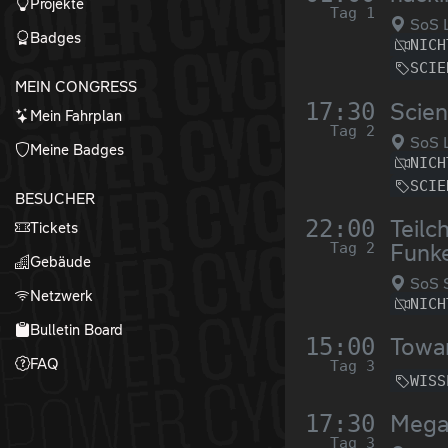
Projekte
Tag 1
SoS L
Badges
NICH
SCIE
MEIN CONGRESS
17:30
Scien
Mein Fahrplan
Tag 2
SoS L
Meine Badges
NICH
SCIE
BESUCHER
22:00
Teilc
Tickets
Tag 2
Funk
Gebäude
SoS 
Netzwerk
NICH
Bulletin Board
15:00
Towar
FAQ
Tag 3
WISS
17:30
Megas
Tag 3