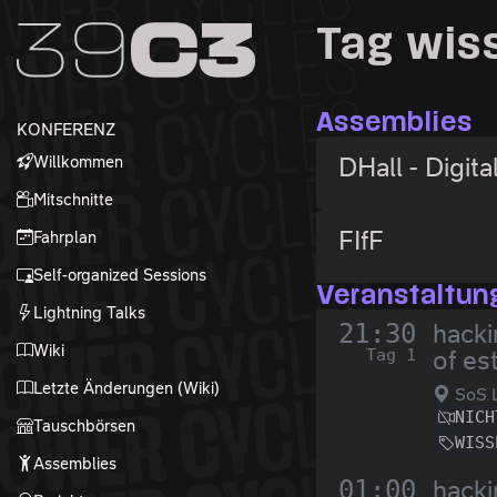
Zur Navigation
Tag wis
Zum Inhalt
Zum Footer
Assemblies
KONFERENZ
Willkommen
DHall - Digita
Mitschnitte
FIfF
Fahrplan
Self-organized Sessions
Veranstaltun
Lightning Talks
21:30
hacki
Wiki
Tag 1
of es
Letzte Änderungen (Wiki)
SoS L
NICH
Tauschbörsen
WISS
Assemblies
01:00
hacki