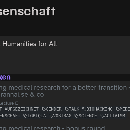
senschaft
l Humanities for All
gen
ng medical research for a better transition
trannai.se & co
ecture E
T AUFGEZEICHNET
GENDER
TALK
BIOHACKING
MED
ENSCHAFT
LGBTQIA
VORTRAG
SCIENCE
ACTIVISM
ng medical research - bonus round