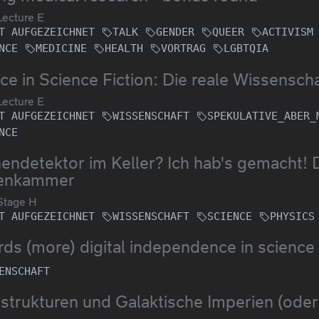
ecture E
T AUFGEZEICHNET
TALK
GENDER
QUEER
ACTIVISM
NCE
MEDICINE
HEALTH
VORTRAG
LGBTQIA
ce in Science Fiction: Die reale Wissensch
ecture E
T AUFGEZEICHNET
WISSENSCHAFT
SPEKULATIVE_ABER_
NCE
hendetektor im Keller? Ich hab's gemacht! 
enkammer
Stage H
T AUFGEZEICHNET
WISSENSCHAFT
SCIENCE
PHYSICS
ds (more) digital independence in science
ENSCHAFT
trukturen und Galaktische Imperien (oder