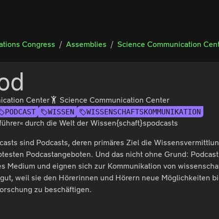
tions Congress
Assemblies
Science Communication Cen
od
cation Center
Science Communication Center
PODCAST
WISSEN
WISSENSCHAFTSKOMMUNIKATION
führer« durch die Welt der Wissen{schaft}spodcasts
asts sind Podcasts, deren primäres Ziel die Wissensvermittlung
ebtesten Podcastangeboten. Und das nicht ohne Grund: Podcast
hes Medium und eignen sich zur Kommunikation von wissenschaf
ut, weil sie den Hörerinnen und Hörern neue Möglichkeiten bi
 Forschung zu beschäftigen.