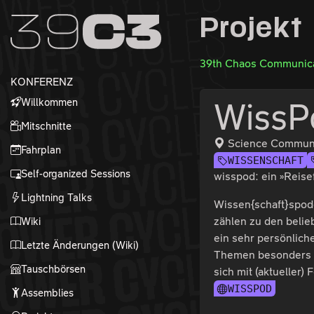
Zur Navigation
Projekt
Zum Inhalt
Zum Footer
39th Chaos Communica
KONFERENZ
Willkommen
WissP
Mitschnitte
Science Communi
Fahrplan
WISSENSCHAFT
Self-organized Sessions
wisspod: ein »Reise
Lightning Talks
Wissen{schaft}spodc
Wiki
zählen zu den beli
ein sehr persönlic
Letzte Änderungen (Wiki)
Themen besonders g
Tauschbörsen
sich mit (aktueller)
WISSPOD
Assemblies