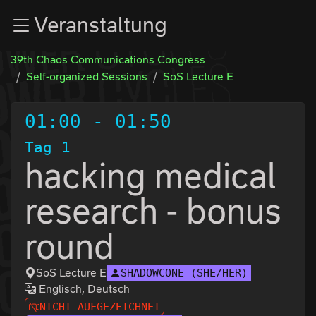
Zur Navigation
Veranstaltung
Zum Inhalt
Zum Footer
39th Chaos Communications Congress
Self-organized Sessions
SoS Lecture E
01:00
-
01:50
Tag 1
hacking medical
research - bonus
round
SoS Lecture E
SHADOWCONE (SHE/HER)
Englisch, Deutsch
NICHT AUFGEZEICHNET