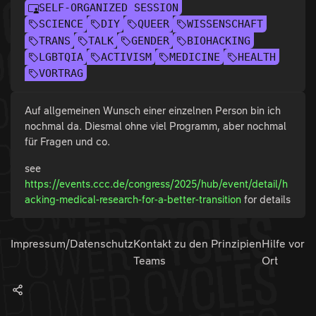
SELF-ORGANIZED SESSION
SCIENCE
DIY
QUEER
WISSENSCHAFT
TRANS
TALK
GENDER
BIOHACKING
LGBTQIA
ACTIVISM
MEDICINE
HEALTH
VORTRAG
Auf allgemeinen Wunsch einer einzelnen Person bin ich
nochmal da. Diesmal ohne viel Programm, aber nochmal
für Fragen und co.
see
https://events.ccc.de/congress/2025/hub/event/detail/h
acking-medical-research-for-a-better-transition
for details
Impressum/Datenschutz
Kontakt zu den
Prinzipien
Hilfe vor
Teams
Ort