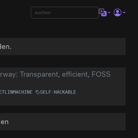
den.
orway: Transparent, efficient, FOSS
ETLINMACHINE
SELF-HACKABLE
den