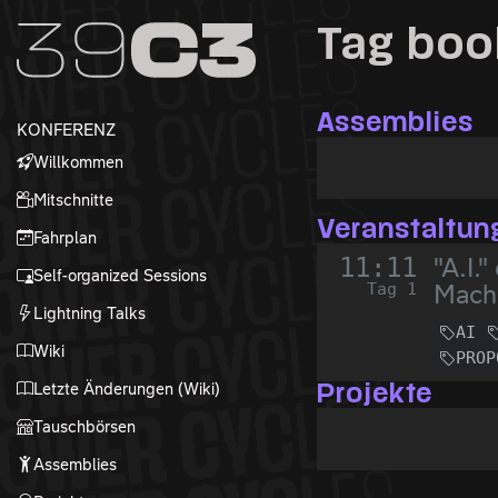
Zur Navigation
Tag boo
Zum Inhalt
Zum Footer
Assemblies
KONFERENZ
Willkommen
Mitschnitte
Veranstaltun
Fahrplan
11:11
"A.I.
Self-organized Sessions
Tag 1
Machi
Lightning Talks
AI
Wiki
PROP
Letzte Änderungen (Wiki)
Projekte
Tauschbörsen
Assemblies