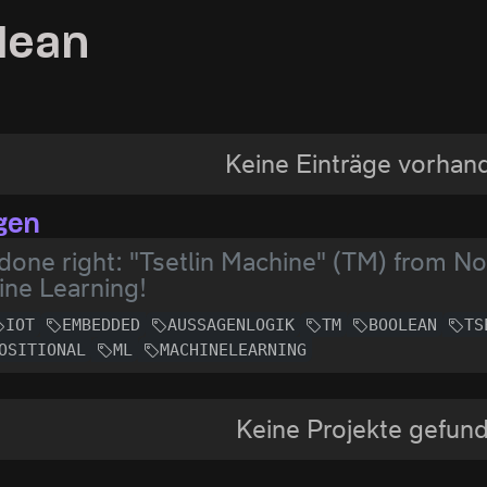
lean
Keine Einträge vorhan
gen
" done right: "Tsetlin Machine" (TM) from N
ne Learning!
IOT
EMBEDDED
AUSSAGENLOGIK
TM
BOOLEAN
TS
OSITIONAL
ML
MACHINELEARNING
Keine Projekte gefun