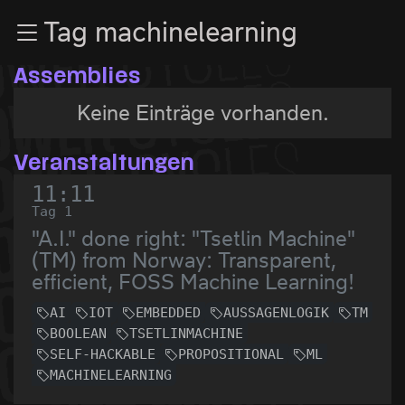
Zur Navigation
Tag machinelearning
Zum Inhalt
Zum Footer
Assemblies
Keine Einträge vorhanden.
Veranstaltungen
11:11
Tag 1
"A.I." done right: "Tsetlin Machine"
(TM) from Norway: Transparent,
efficient, FOSS Machine Learning!
AI
IOT
EMBEDDED
AUSSAGENLOGIK
TM
BOOLEAN
TSETLINMACHINE
SELF-HACKABLE
PROPOSITIONAL
ML
MACHINELEARNING