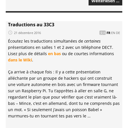
Weiterlesen …
Traductions au 33C3
21 décembre 2016
FR
EN
DE
Écoutez les traductions simultanées de
certaines
présentations en salles 1 et 2 avec un téléphone DECT.
Lisez plus de détails
en bas
ou de courtes informations
dans le Wiki
.
Ça arrive à chaque fois : Il y a cette présentation
alléchante par un groupe de hackers qui ont construit
une voiture autonome en bois avec un firmware tournant
sur un Raspberry Pi. Tu t’apprêtes à aller en salle G, ne
regardant le plan que pour vérifier que c’est vraiment là-
bas – Mince, c’est en allemand, dont tu ne comprends pas
un mot. « Si seulement j’avais un poisson Babel »
murmures-tu en tournant tes pas vers le …