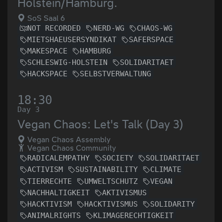
Holstein/Hamburg.
SoS Saal 6
NOT RECORDED
NERD-WG
CHAOS-WG
MIETSHAEUSERSYNDIKAT
SAFERSPACE
MAKESPACE
HAMBURG
SCHLESWIG-HOLSTEIN
SOLIDARITAET
HACKSPACE
SELBSTVERWALTUNG
18:30
Day 3
Vegan Chaos: Let's Talk (Day 3)
Vegan Chaos Assembly
Vegan Chaos Community
RADICALEMPATHY
SOCIETY
SOLIDARITAET
ACTIVISM
SUSTAINABILITY
CLIMATE
TIERRECHTE
UMWELTSCHUTZ
VEGAN
NACHHALTIGKEIT
AKTIVISMUS
HACKTIVISM
HACKTIVISMUS
SOLIDARITY
ANIMALRIGHTS
KLIMAGERECHTIGKEIT