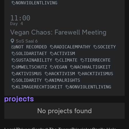
NONVIOLENTLIVING
11:00
Day 4
Vegan Chaos: Farewell Meeting
SoS Saal 6
NOT RECORDED
RADICALEMPATHY
SOCIETY
SOLIDARITAET
ACTIVISM
SUSTAINABILITY
CLIMATE
TIERRECHTE
UMWELTSCHUTZ
VEGAN
NACHHALTIGKEIT
AKTIVISMUS
HACKTIVISM
HACKTIVISMUS
SOLIDARITY
ANIMALRIGHTS
KLIMAGERECHTIGKEIT
NONVIOLENTLIVING
projects
No projects found