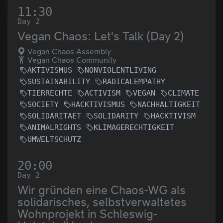
11:30
Day 2
Vegan Chaos: Let's Talk (Day 2)
Vegan Chaos Assembly
Vegan Chaos Community
AKTIVISMUS
NONVIOLENTLIVING
SUSTAINABILITY
RADICALEMPATHY
TIERRECHTE
ACTIVISM
VEGAN
CLIMATE
SOCIETY
HACKTIVISMUS
NACHHALTIGKEIT
SOLIDARITAET
SOLIDARITY
HACKTIVISM
ANIMALRIGHTS
KLIMAGERECHTIGKEIT
UMWELTSCHUTZ
20:00
Day 2
Wir gründen eine Chaos-WG als
solidarisches, selbstverwaltetes
Wohnprojekt in Schleswig-