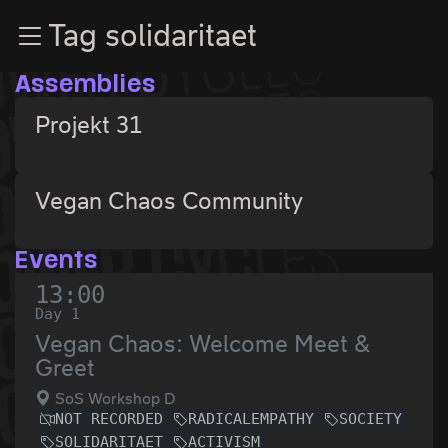
Zur Navigation
Tag solidaritaet
Zum Inhalt
Zum Footer
Assemblies
Projekt 31
Vegan Chaos Community
Events
13:00
Day 1
Vegan Chaos: Welcome Meet &
Greet
SoS Workshop D
NOT RECORDED
RADICALEMPATHY
SOCIETY
SOLIDARITAET
ACTIVISM