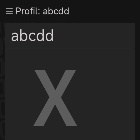
Zur Navigation
Profil: abcdd
Zum Inhalt
Zum Footer
abcdd