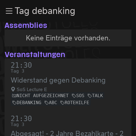
Zur Navigation
Tag debanking
Zum Inhalt
Zum Footer
Assemblies
Keine Einträge vorhanden.
Veranstaltungen
21:30
Tag 3
Widerstand gegen Debanking
SoS Lecture E
NICHT AUFGEZEICHNET
SOS
TALK
DEBANKING
ABC
ROTEHILFE
21:30
Tag 3
Abgesagt! - 2 Jahre Bezahlkarte - 2