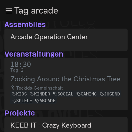
Zur Navigation
Tag arcade
Zum Inhalt
Zum Footer
Assemblies
Arcade Operation Center
Veranstaltungen
18:30
Tag 2
Zocking Around the Christmas Tree
Teckids-Gemeinschaft
KIDS
KINDER
SOCIAL
GAMING
JUGEND
SPIELE
ARCADE
Projekte
KEEB IT - Crazy Keyboard