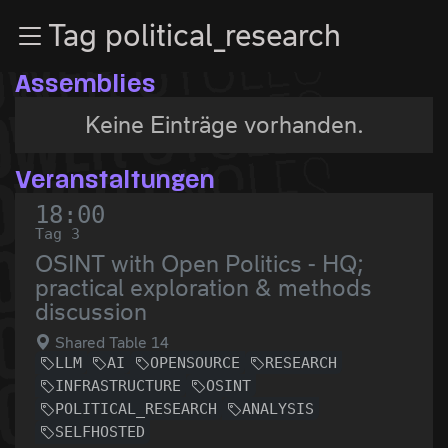
Zur Navigation
Tag political_research
Zum Inhalt
Zum Footer
Assemblies
Keine Einträge vorhanden.
Veranstaltungen
18:00
Tag 3
OSINT with Open Politics - HQ;
practical exploration & methods
discussion
Shared Table 14
LLM
AI
OPENSOURCE
RESEARCH
INFRASTRUCTURE
OSINT
POLITICAL_RESEARCH
ANALYSIS
SELFHOSTED