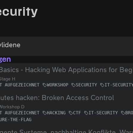
ecurity
lidene
gen
asics - Hacking Web Applications for Beg
Stage H
T AUFGEZEICHNET
WORKSHOP
SECURITY
IT-SECURIT
utes hacken: Broken Access Control
Workshop D
T AUFGEZEICHNET
HACKING
CTF
IT-SECURITY
BR
URE-THE-FLAG
ente Systeme, nachhaltige Konflikte, War