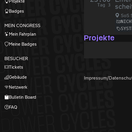
Projekte
Tag 3
schei
Badges
SoS 
NICH
MEIN CONGRESS
SYST
Mein Fahrplan
Projekte
Meine Badges
BESUCHER
Tickets
Gebäude
Impressum/Datenschu
Netzwerk
Bulletin Board
FAQ