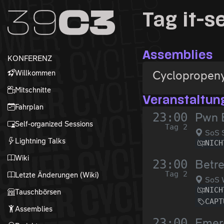
Zur Navigation
Tag it-s
Zum Inhalt
Zum Footer
Assemblies
KONFERENZ
Willkommen
Cyclopropeny
Mitschnitte
Veranstaltun
Fahrplan
23:00
Pwn B
Self-organized Sessions
Tag 2
SoS 
Lightning Talks
NICH
Wiki
23:00
Betre
Tag 2
Letzte Änderungen (Wiki)
SoS 
NICH
Tauschbörsen
CAPT
Assemblies
23:00
Emerg