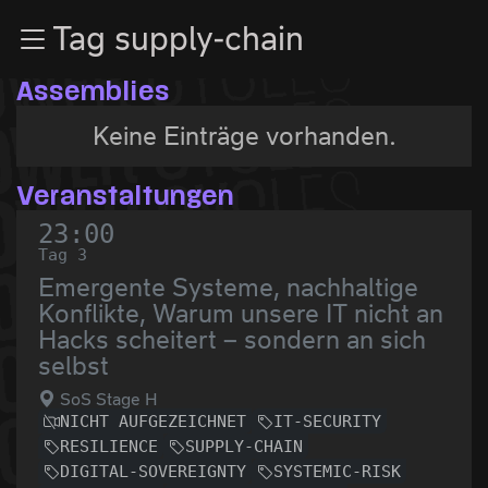
Zur Navigation
Tag supply-chain
Zum Inhalt
Zum Footer
Assemblies
Keine Einträge vorhanden.
Veranstaltungen
23:00
Tag 3
Emergente Systeme, nachhaltige
Konflikte, Warum unsere IT nicht an
Hacks scheitert – sondern an sich
selbst
SoS Stage H
NICHT AUFGEZEICHNET
IT-SECURITY
RESILIENCE
SUPPLY-CHAIN
DIGITAL-SOVEREIGNTY
SYSTEMIC-RISK