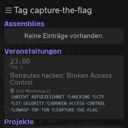
Zur Navigation
Tag capture-the-flag
Zum Inhalt
Zum Footer
Assemblies
Keine Einträge vorhanden.
Veranstaltungen
23:00
Tag 2
Betreutes hacken: Broken Access
Control
SoS Workshop D
NICHT AUFGEZEICHNET
HACKING
CTF
IT-SECURITY
BROKEN-ACCESS-CONTROL
OWASP-TOP-TEN
CAPTURE-THE-FLAG
Projekte