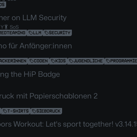
DS
mer on LLM Security
 Y
SoS
REDTEAMING
LLM
SECURITY
no für Anfänger:innen
ACKERINNEN
CODEN
KIDS
JUGENDLICHE
PROGRAMMI
ng the HiP Badge
ruck mit Papierschablonen 2
T-SHIRTS
SIEBDRUCK
ors Workout: Let's sport together! v3.14.