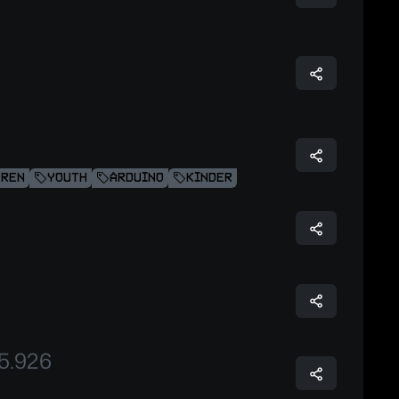
EREN
YOUTH
ARDUINO
KINDER
15.926