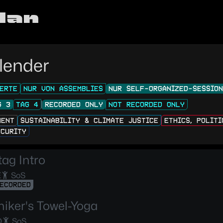
lan
lender
ERTE
NUR VON ASSEMBLIES
NUR SELF-ORGANIZED-SESSIO
G 3
TAG 4
RECORDED ONLY
NOT RECORDED ONLY
MENT
SUSTAINABILITY & CLIMATE JUSTICE
ETHICS, POLIT
ECURITY
tag Intro
E
SoS
ECORDED
hiker's Towel-Yoga
D
SoS