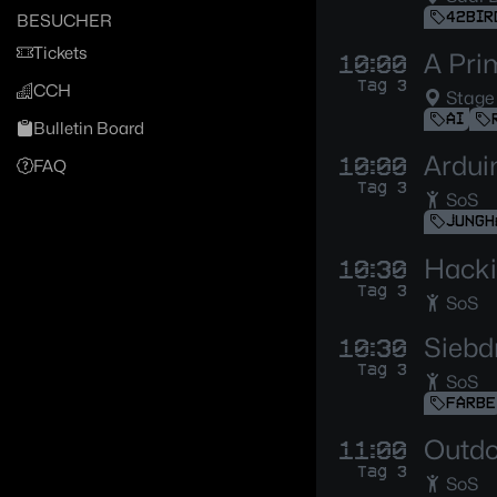
42BIR
BESUCHER
Tickets
A Pri
10:00
Tag 3
CCH
Stage
AI
Bulletin Board
Ardui
10:00
FAQ
Tag 3
SoS
JUNGH
Hacki
10:30
Tag 3
SoS
Siebd
10:30
Tag 3
SoS
FARBE
Outdo
11:00
Tag 3
SoS