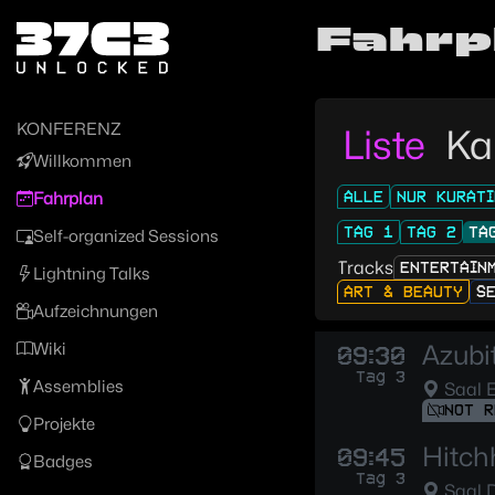
Zur Navigation
Fahrp
Zum Inhalt
Zum Footer
KONFERENZ
Liste
Ka
Willkommen
ALLE
NUR KURATI
Fahrplan
TAG 1
TAG 2
TA
Self-organized Sessions
Tracks
ENTERTAIN
Lightning Talks
ART & BEAUTY
S
Aufzeichnungen
Wiki
Azubi
09:30
Tag 3
Assemblies
Saal 
NOT R
Projekte
Hitch
09:45
Badges
Tag 3
Saal 