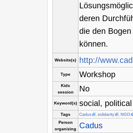
Lösungsmöglich
deren Durchfüh
die den Bogen 
können.
http://www.cad
Website(s)
Workshop
Type
Kids
No
session
social, political
Keyword(s)
Tags
Cadus
,
solidarity
,
NGO
Person
Cadus
organizing