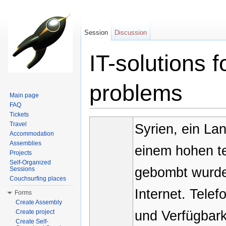
Session
Discussion
IT-solutions f
problems
Main page
FAQ
Jump to:
navigation
,
search
Tickets
Travel
Syrien, ein La
Accommodation
Assemblies
einem hohen te
Projects
Self-Organized
gebombt wurde
Sessions
Couchsurfing places
Internet. Telef
Forms
Create Assembly
und Verfügbark
Create project
Create Self-