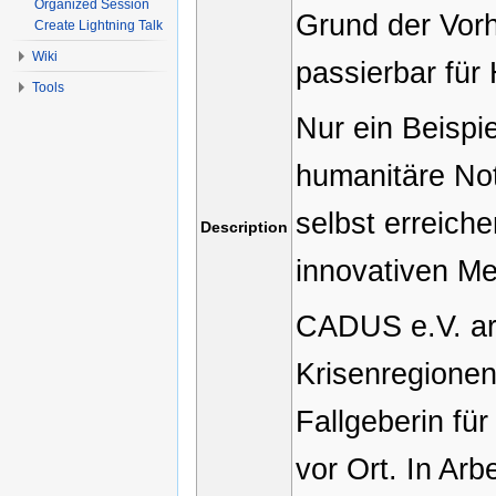
Organized Session
Grund der Vorhe
Create Lightning Talk
Wiki
passierbar für 
Tools
Nur ein Beispi
humanitäre Not
selbst erreich
Description
innovativen Me
CADUS e.V. arb
Krisenregione
Fallgeberin fü
vor Ort. In Arb