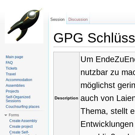
Session
Discussion
GPG Schlüsse
Jump to:
navigation
,
search
Um EndeZuEnde
Main page
FAQ
Tickets
nutzbar zu mac
Travel
Accommodation
möglichst ger
Assemblies
Projects
auch von Laien
Self-Organized
Description
Sessions
Couchsurfing places
Thema, stellt e
Forms
Create Assembly
Entwicklungen 
Create project
Create Self-