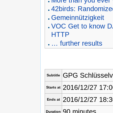
More than you ever 
42birds: Randomized
Gemeinnützigkeit
VOC Get to know DA
HTTP
… further results
GPG Schlüsselve
Subtitle
2016/12/27 17:0
Starts at
2016/12/27 18:3
Ends at
90 minutes
Duration