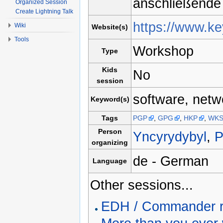
anschließende 
Organized Session
Create Lightning Talk
https://www.ke
Wiki
Website(s)
Tools
Workshop
Type
Kids
No
session
software, netw
Keyword(s)
Tags
PGP
,
GPG
,
HKP
,
WK
Person
Yncyrydybyl
,
P
organizing
de - German
Language
Other sessions...
EDH / Commander 