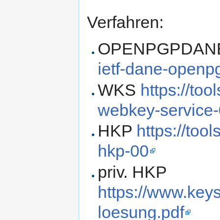
Verfahren:
OPENPGPDA
ietf-dane-openp
WKS
https://too
webkey-service-
HKP
https://too
hkp-00
priv. HKP
https://www.key
loesung.pdf