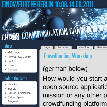
page
discussion
view form
view so
Main page
Project Flow Control
FAQ
News
(german below)
Contact
How would you start a
Location
open source applicati
Tickets
Call for Participation
mission or any other p
Call for Space
Program
crowdfunding platform