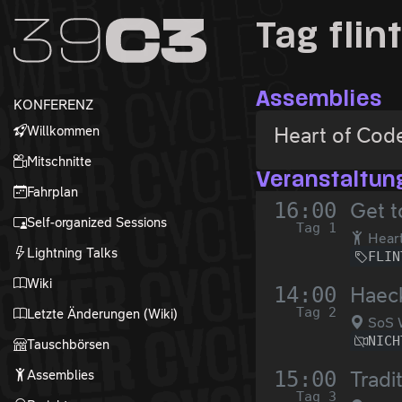
Zur Navigation
Tag flin
Zum Inhalt
Zum Footer
Assemblies
KONFERENZ
Willkommen
Heart of Cod
Mitschnitte
Veranstaltun
Fahrplan
16:00
Get t
Self-organized Sessions
Tag 1
Heart
Lightning Talks
FLIN
Wiki
14:00
Haeck
Tag 2
Letzte Änderungen (Wiki)
SoS 
NICH
Tauschbörsen
Assemblies
15:00
Tradi
Tag 3