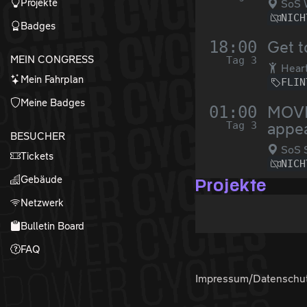
Projekte
SoS 
NICH
Badges
18:00
Get t
MEIN CONGRESS
Tag 3
Heart
Mein Fahrplan
FLIN
Meine Badges
01:00
MOVED
Tag 3
appea
BESUCHER
SoS S
Tickets
NICH
Gebäude
Projekte
Netzwerk
Bulletin Board
FAQ
Impressum/Datenschu