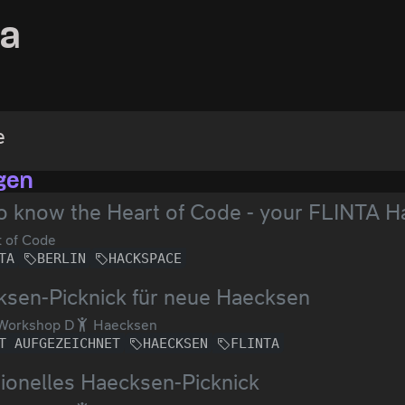
ta
e
gen
o know the Heart of Code - your FLINTA H
 of Code
TA
BERLIN
HACKSPACE
sen-Picknick für neue Haecksen
Workshop D
Haecksen
T AUFGEZEICHNET
HAECKSEN
FLINTA
tionelles Haecksen-Picknick