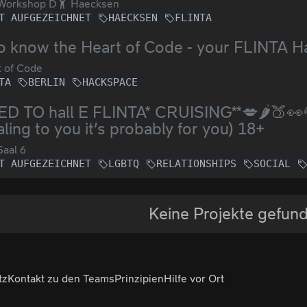
Workshop D
Haecksen
T AUFGEZEICHNET
HAECKSEN
FLINTA
o know the Heart of Code - your FLINTA H
 of Code
TA
BERLIN
HACKSPACE
 TO hall E FLINTA* CRUISING**💋🌶️🍑👀💦 
ling to you it’s probably for you) 18+
aal 6
T AUFGEZEICHNET
LGBTQ
RELATIONSHIPS
SOCIAL
Keine Projekte gefun
tz
Kontakt zu den Teams
Prinzipien
Hilfe vor Ort