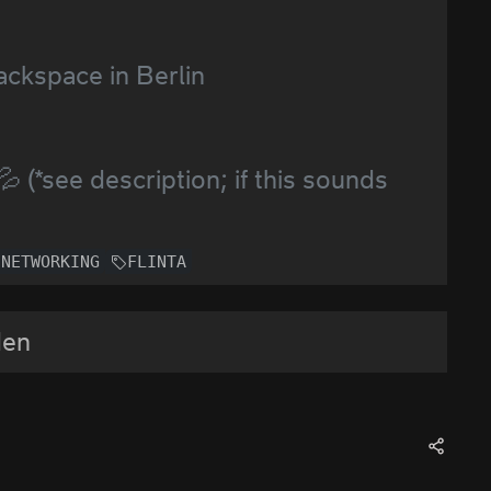
ackspace in Berlin
(*see description; if this sounds
NETWORKING
FLINTA
den