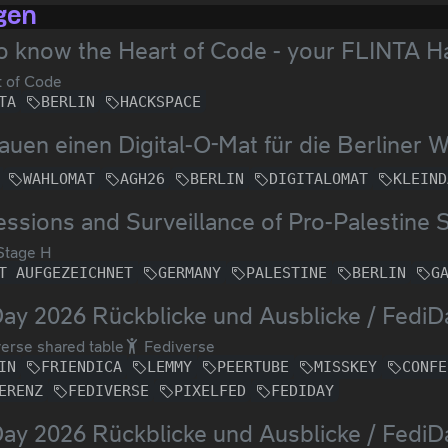
gen
o know the Heart of Code - your FLINTA H
 of Code
TA
BERLIN
HACKSPACE
auen einen Digital-O-Mat für die Berliner 
WAHLOMAT
AGH26
BERLIN
DIGITALOMAT
KLEIND
ssions and Surveillance of Pro-Palestine
Stage H
T AUFGEZEICHNET
GERMANY
PALESTINE
BERLIN
G
ay 2026 Rückblicke und Ausblicke / Fedi
erse shared table
Fediverse
IN
FRIENDICA
LEMMY
PEERTUBE
MISSKEY
CONFE
ERENZ
FEDIVERSE
PIXELFED
FEDIDAY
ay 2026 Rückblicke und Ausblicke / Fedi