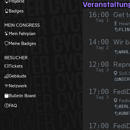
Projekte
Veranstaltun
Badges
16:00
Get t
Tag 1
Heart
MEIN CONGRESS
FLIN
Mein Fahrplan
14:00
Wir b
Meine Badges
Tag 2
WAHL
BESUCHER
12:00
Repre
Tickets
Tag 3
SoS 
Gebäude
NICH
Netzwerk
17:00
FediD
Bulletin Board
Tag 3
Fediv
FAQ
BERL
KONF
17:00
FediD