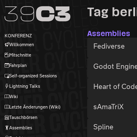
Zur Navigation
Tag berl
Zum Inhalt
Zum Footer
Assemblies
KONFERENZ
Willkommen
Fediverse
Mitschnitte
Godot Engine
Fahrplan
Self-organized Sessions
Heart of Cod
Lightning Talks
Wiki
sAmaTriX
Letzte Änderungen (Wiki)
Tauschbörsen
Spline
Assemblies