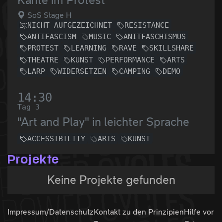
SoS Stage H
NICHT AUFGEZEICHNET
RESISTANCE
ANTIFASCISM
MUSIC
ANITFASCHISMUS
PROTEST
LEARNING
RAVE
SKILLSHARE
THEATRE
KUNST
PERFORMANCE
ARTS
LARP
WIDERSETZEN
CAMPING
DEMO
14:30
Tag 3
"Art and Play" in leichter Sprache
ACCESSIBILITY
ARTS
KUNST
Projekte
Keine Projekte gefunden
Impressum/Datenschutz
Kontakt zu den
Prinzipien
Hilfe vor