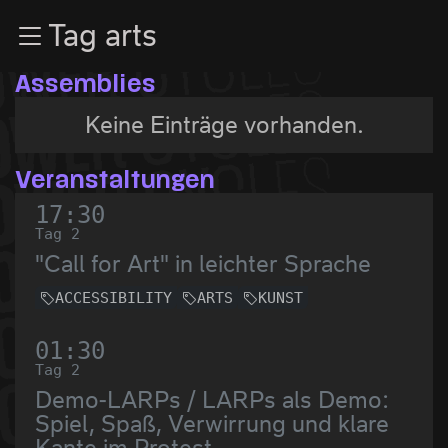
Zur Navigation
Tag arts
Zum Inhalt
Zum Footer
Assemblies
Keine Einträge vorhanden.
Veranstaltungen
17:30
Tag 2
"Call for Art" in leichter Sprache
ACCESSIBILITY
ARTS
KUNST
01:30
Tag 2
Demo-LARPs / LARPs als Demo:
Spiel, Spaß, Verwirrung und klare
Kante im Protest