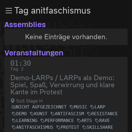
Zur Navigation
Tag anitfaschismus
Zum Inhalt
Zum Footer
Assemblies
Keine Einträge vorhanden.
Veranstaltungen
01:30
Tag 2
Demo-LARPs / LARPs als Demo:
Spiel, Spaß, Verwirrung und klare
Kante im Protest
SoS Stage H
NICHT AUFGEZEICHNET
MUSIC
LARP
DEMO
KUNST
ANTIFASCISM
RESISTANCE
LEARNING
PERFORMANCE
ARTS
RAVE
ANITFASCHISMUS
PROTEST
SKILLSHARE