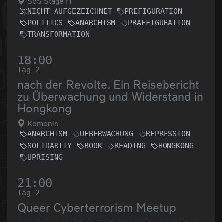
SoS Stage H
NICHT AUFGEZEICHNET
PREFIGURATION
POLITICS
ANARCHISM
PRAEFIGURATION
TRANSFORMATION
18:00
Tag 2
nach der Revolte. Ein Reisebericht
zu Überwachung und Widerstand in
Hongkong
Komonin
ANARCHISM
UEBERWACHUNG
REPRESSION
SOLIDARITY
BOOK
READING
HONGKONG
UPRISING
21:00
Tag 2
Queer Cyberterrorism Meetup