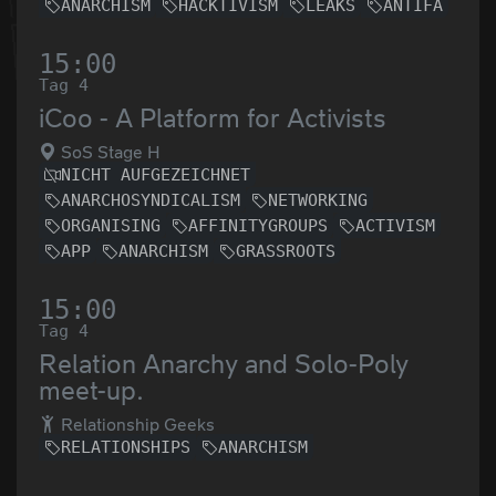
ANARCHISM
HACKTIVISM
LEAKS
ANTIFA
15:00
Tag 4
iCoo - A Platform for Activists
SoS Stage H
NICHT AUFGEZEICHNET
ANARCHOSYNDICALISM
NETWORKING
ORGANISING
AFFINITYGROUPS
ACTIVISM
APP
ANARCHISM
GRASSROOTS
15:00
Tag 4
Relation Anarchy and Solo-Poly
meet-up.
Relationship Geeks
RELATIONSHIPS
ANARCHISM