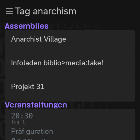
Zur Navigation
Tag anarchism
Zum Inhalt
Zum Footer
Assemblies
Anarchist Village
Infoladen biblio>media:take!
Projekt 31
Veranstaltungen
20:30
Tag 1
Präfiguration