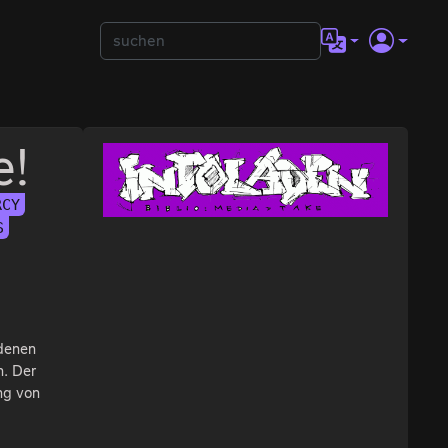
e!
RCY
S
ndenen
n. Der
ung von