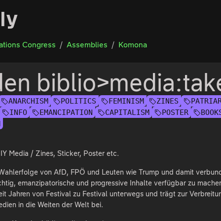
ly
tions Congress
Assemblies
Komona
den biblio>media:tak
ANARCHISM
POLITICS
FEMINISM
ZINES
PATRIA
INFO
EMANCIPATION
CAPITALISM
POSTER
BOOK
M
IY Media / Zines, Sticker, Poster etc.
 Wahlerfolge von AfD, FPÖ und Leuten wie Trump und damit verbu
chtig, emanzipatorische und progressive Inhalte verfügbar zu mache
seit Jahren von Festival zu Festival unterwegs und trägt zur Verbreit
edien in die Weiten der Welt bei.