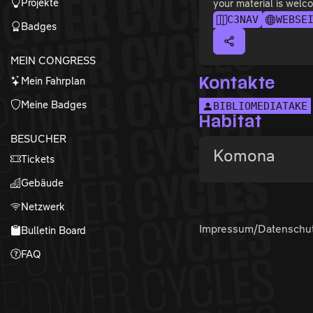
Projekte
your material is wel
C3NAV
WEBSE
Badges
MEIN CONGRESS
Mein Fahrplan
Kontakte
Meine Badges
BIBLIOMEDIATAKE
Habitat
BESUCHER
Komona
Tickets
Gebäude
Netzwerk
Impressum/Datenschu
Bulletin Board
FAQ