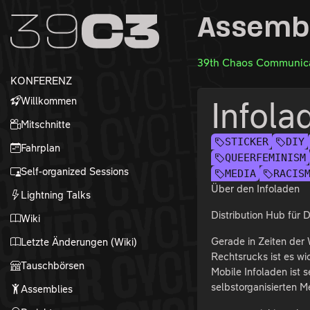
Zur Navigation
Assemb
Zum Inhalt
Zum Footer
39th Chaos Communica
KONFERENZ
Willkommen
Infola
Mitschnitte
STICKER
DIY
Fahrplan
QUEERFEMINISM
Self-organized Sessions
MEDIA
RACIS
Über den Infoladen
Lightning Talks
Distribution Hub für D
Wiki
Gerade in Zeiten der
Letzte Änderungen (Wiki)
Rechtsrucks ist es wi
Tauschbörsen
Mobile Infoladen ist 
selbstorganisierten M
Assemblies