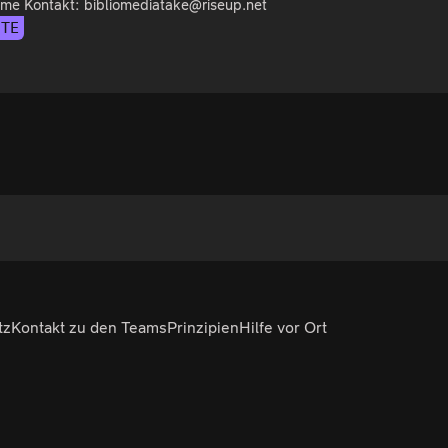
come Kontakt: bibliomediatake@riseup.net
ITE
tz
Kontakt zu den Teams
Prinzipien
Hilfe vor Ort