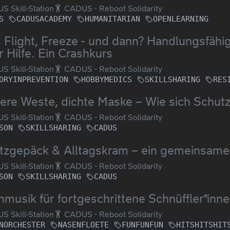
 Skill-Station
CADUS - Reboot Solidarity
S
CADUSACADEMY
HUMANITARIAN
OPENLEARNING
, Flight, Freeze - und dann? Handlungsfähi
r Hilfe. Ein Crashkurs
 Skill-Station
CADUS - Reboot Solidarity
ORYINPREVENTION
HOBBYMEDICS
SKILLSHARING
RES
re Weste, dichte Maske – Wie sich Schutz
 Skill-Station
CADUS - Reboot Solidarity
SON
SKILLSHARING
CADUS
tzgepäck & Alltagskram – ein gemeinsam
 Skill-Station
CADUS - Reboot Solidarity
SON
SKILLSHARING
CADUS
musik für fortgeschrittene Schnüffler*inn
 Skill-Station
CADUS - Reboot Solidarity
NORCHESTER
NASENFLOETE
FUNFUNFUN
HITSHITSHIT