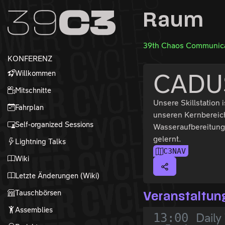
Zur Navigation
Raum
Zum Inhalt
Zum Footer
39th Chaos Communica
KONFERENZ
Willkommen
CADUS 
Mitschnitte
Unsere Skillstation
Fahrplan
unseren Kernbereich
Self-organized Sessions
Wasseraufbereitung 
gelernt.
Lightning Talks
C3NAV
Wiki
Letzte Änderungen (Wiki)
Tauschbörsen
Veranstaltun
Assemblies
13:00
Daily