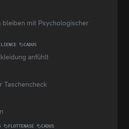
g bleiben mit Psychologischer
ILIENCE
CADUS
kleidung anfühlt
er Taschencheck
en
S
FLOTTENASE
CADUS