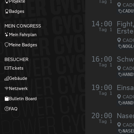
Projekte
Tag 1
CADUS
CADU
Badges
14:00
Fight
MEIN CONGRESS
Tag 1
Erste
Mein Fahrplan
CADUS
Meine Badges
NOGL
16:00
Schwe
BESUCHER
Tag 1
Tickets
CADUS
HAND
Gebäude
19:00
Einsa
Netzwerk
Tag 1
CADUS
Bulletin Board
HAND
FAQ
20:00
Nasen
Tag 1
CADUS
NASE