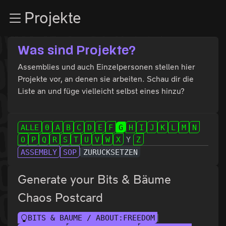
Zur Navigation
Projekte
Zum Inhalt
Zum Footer
Was sind Projekte?
Assemblies und auch Einzelpersonen stellen hier
Projekte vor, an denen sie arbeiten. Schau dir die
Liste an und füge vielleicht selbst eines hinzu?
ALLE
0
A
B
C
D
E
F
G
H
I
J
K
L
M
N
O
P
Q
R
S
T
U
V
W
X
Y
Z
ASSEMBLY
SOP
ZURÜCKSETZEN
Generate your Bits & Bäume
Chaos Postcard
BITS & BÄUME / ABOUT:FREEDOM