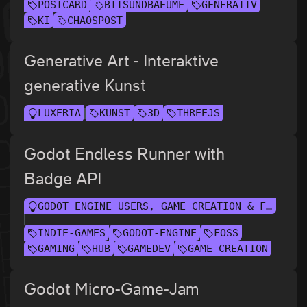
POSTCARD
BITSUNDBAEUME
GENERATIV
KI
CHAOSPOST
Generative Art - Interaktive
generative Kunst
LUXERIA
KUNST
3D
THREEJS
Godot Endless Runner with
Badge API
GODOT ENGINE USERS, GAME CREATION & FRIENDS
INDIE-GAMES
GODOT-ENGINE
FOSS
GAMING
HUB
GAMEDEV
GAME-CREATION
Godot Micro-Game-Jam