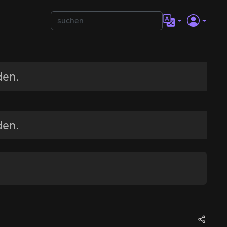
den.
den.