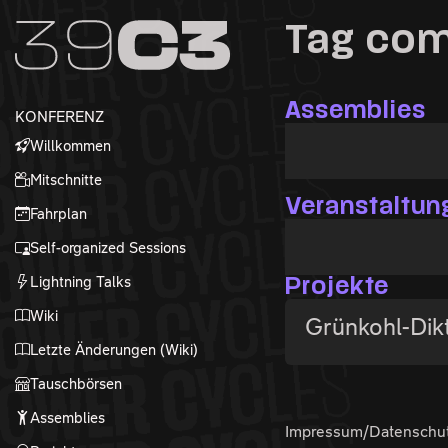
Zur Navigation
Tag com
Zum Inhalt
Zum Footer
Assemblies
KONFERENZ
Willkommen
Mitschnitte
Veranstaltun
Fahrplan
Self-organized Sessions
Lightning Talks
Projekte
Wiki
Grünkohl-Dik
Letzte Änderungen (Wiki)
Tauschbörsen
Assemblies
Impressum/Datenschu