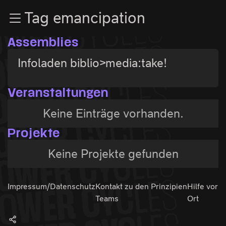
Zur Navigation
Tag emancipation
Zum Inhalt
Zum Footer
Assemblies
Infoladen biblio>media:take!
Veranstaltungen
Keine Einträge vorhanden.
Projekte
Keine Projekte gefunden
Impressum/Datenschutz
Kontakt zu den
Prinzipien
Hilfe vor
Teams
Ort