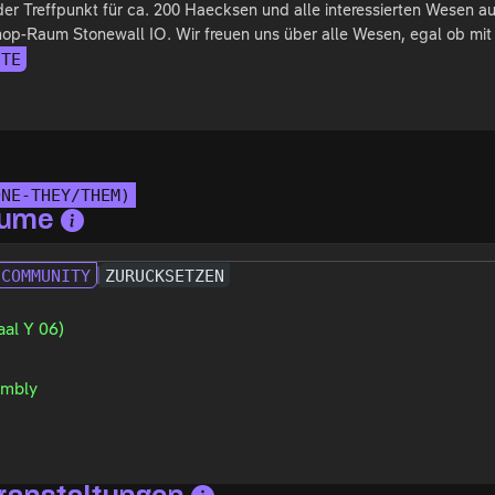
der Treffpunkt für ca. 200 Haecksen und alle interessierten Wesen
p-Raum Stonewall IO. Wir freuen uns über alle Wesen, egal ob mit 
ITE
ONE-THEY/THEM)
äume
COMMUNITY
ZURÜCKSETZEN
aal Y 06)
mbly