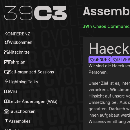
Zur Navigation
Assemb
Zum Inhalt
Zum Footer
39th Chaos Communica
KONFERENZ
Willkommen
Haeck
Mitschnitte
GENDER
DIVE
Fahrplan
Wir sind die Haecksen
Self-organized Sessions
Personen.
Lightning Talks
Unser Ziel ist es, in
verankern. Wir strebe
Wiki
Hinsicht auf unsere v
Letzte Änderungen (Wiki)
Umsetzung bei. Aus d
gestalten. Dadurch wo
Tauschbörsen
ihnen aufgebaut werd
Assemblies
Wissensvermittlung zu