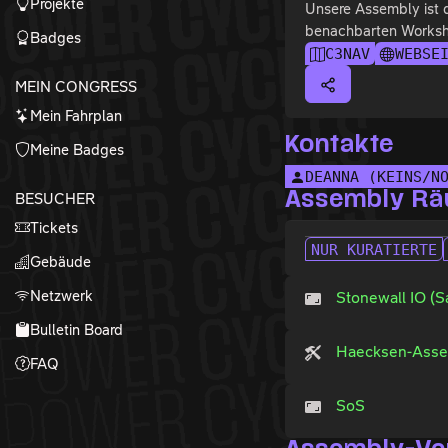
Projekte
Unsere Assembly ist 
benachbarten Worksho
Badges
C3NAV
WEBSE
MEIN CONGRESS
Mein Fahrplan
Kontakte
Meine Badges
DEANNA (KEINS/N
Assembly R
BESUCHER
Tickets
NUR KURATIERTE
Gebäude
Netzwerk
Stonewall IO (S
Bulletin Board
Haecksen-Asse
FAQ
SoS