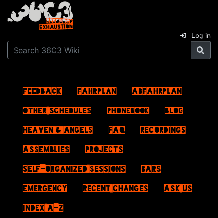
Log in
Feedback
Fahrplan
ABFahrplan
Other schedules
Phonebook
Blog
Heaven & Angels
FAQ
Recordings
Assemblies
Projects
Self-Organized Sessions
Bars
Emergency
Recent changes
Ask us
Index A–Z