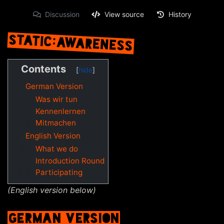
Discussion
View source
History
STATIC:AWARENESS
Jump to:
navigation
,
search
Contents
1
German Version
1.1
Was wir tun
1.2
Kennenlernen
1.3
Mitmachen
2
English Version
2.1
What we do
2.2
Introduction Round
2.3
Participating
(English version below)
GERMAN VERSION