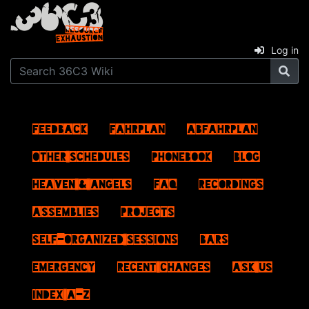
Log in
Feedback
Fahrplan
ABFahrplan
Other schedules
Phonebook
Blog
Heaven & Angels
FAQ
Recordings
Assemblies
Projects
Self-Organized Sessions
Bars
Emergency
Recent changes
Ask us
Index A–Z