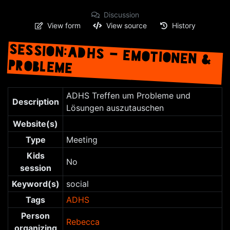
Discussion
View form
View source
History
SESSION:ADHS - EMOTIONEN &
PROBLEME
Jump to:
navigation
,
search
ADHS Treffen um Probleme und
Description
Lösungen auszutauschen
Website(s)
Type
Meeting
Kids
No
session
Keyword(s)
social
Tags
ADHS
Person
Rebecca
organizing