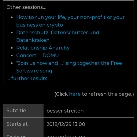
Other sessions...
How to run your life, your non-profit or your
business on crypto
Datenschutz, Datenschützer und
Datenkraken
Relationship Anarchy
Concert -- DOMU
"Join us now and ..." sing together the Free
Software song
... further results
(Click
here
to refresh this page.)
Subtitle
besser streiten
Starts at
2018/12/29 13:00