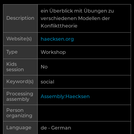
ein Überblick mit Übungen zu
Description
verschiedenen Modellen der
Konflikttheorie
Website(s)
haecksen.org
Type
Workshop
Kids
No
session
Keyword(s)
social
Processing
Assembly:Haecksen
assembly
Person
organizing
Language
de - German