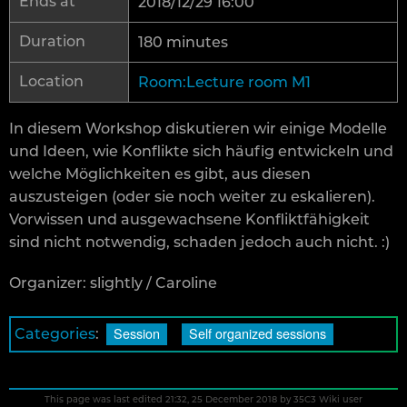
Ends at
2018/12/29 16:00
Duration
180 minutes
Location
Room:Lecture room M1
In diesem Workshop diskutieren wir einige Modelle
und Ideen, wie Konflikte sich häufig entwickeln und
welche Möglichkeiten es gibt, aus diesen
auszusteigen (oder sie noch weiter zu eskalieren).
Vorwissen und ausgewachsene Konfliktfähigkeit
sind nicht notwendig, schaden jedoch auch nicht. :)
Organizer: slightly / Caroline
Session
Self organized sessions
Categories
:
This page was last edited 21:32, 25 December 2018 by 35C3 Wiki user