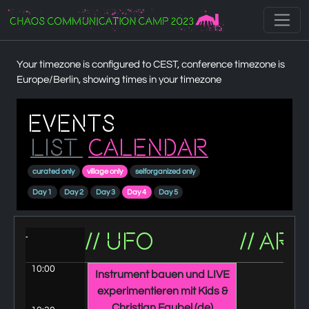
Zur Navigation
Zum Inhalt
Zum Footer
Your timezone is configured to CEST, conference timezone is
Europe/Berlin, showing times in your timezone
Events
List
Calendar
curated only
village only
selforganized only
Day 1
Day 2
Day 3
Day 4
Day 5
// UFO
10:00
Instrument bauen und LIVE
experimentieren mit Kids &
Christian Faubel
(de)