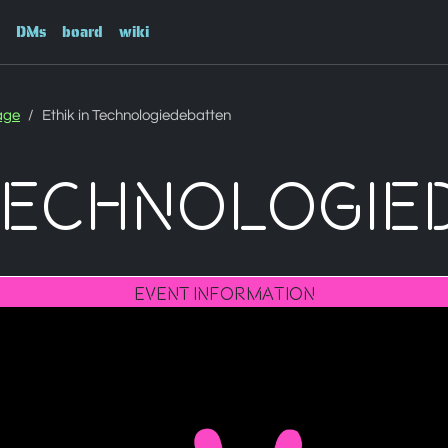
DMs
board
wiki
age
Ethik in Technologiedebatten
 Technologi
Event Information