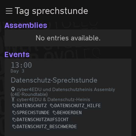
Zur Navigation
Tag sprechstunde
Zum Inhalt
Zum Footer
Assemblies
No entries available.
Events
13:00
Day 3
Datenschutz-Sprechstunde
cyber4EDU und Datenschutzheinis Assembly
(c4E-Roundtable)
cyber4EDU & Datenschutz-Heinis
DATENSCHUTZ
DATENSCHUTZ_HILFE
SPRECHSTUNDE
BEHOERDEN
DATENSCHUTZAUFSICHT
DATENSCHUTZ_BESCHWERDE