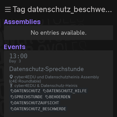
Zur Navigation
Tag datenschutz_beschwerde
Zum Inhalt
Zum Footer
Assemblies
No entries available.
Events
13:00
Day 3
Datenschutz-Sprechstunde
cyber4EDU und Datenschutzheinis Assembly
(c4E-Roundtable)
cyber4EDU & Datenschutz-Heinis
DATENSCHUTZ
DATENSCHUTZ_HILFE
SPRECHSTUNDE
BEHOERDEN
DATENSCHUTZAUFSICHT
DATENSCHUTZ_BESCHWERDE