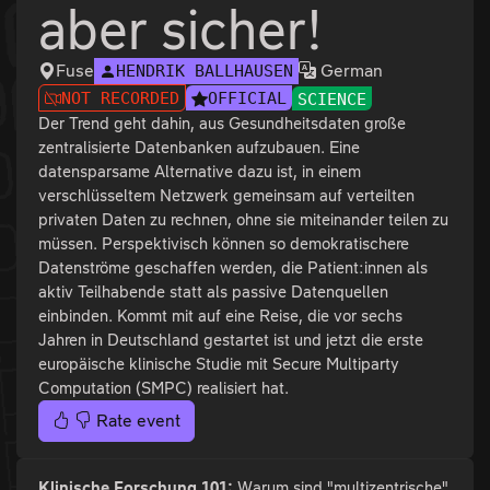
aber sicher!
Fuse
German
HENDRIK BALLHAUSEN
NOT RECORDED
OFFICIAL
SCIENCE
Der Trend geht dahin, aus Gesundheitsdaten große
zentralisierte Datenbanken aufzubauen. Eine
datensparsame Alternative dazu ist, in einem
verschlüsseltem Netzwerk gemeinsam auf verteilten
privaten Daten zu rechnen, ohne sie miteinander teilen zu
müssen. Perspektivisch können so demokratischere
Datenströme geschaffen werden, die Patient:innen als
aktiv Teilhabende statt als passive Datenquellen
einbinden. Kommt mit auf eine Reise, die vor sechs
Jahren in Deutschland gestartet ist und jetzt die erste
europäische klinische Studie mit Secure Multiparty
Computation (SMPC) realisiert hat.
Rate event
Klinische Forschung 101:
Warum sind "multizentrische"