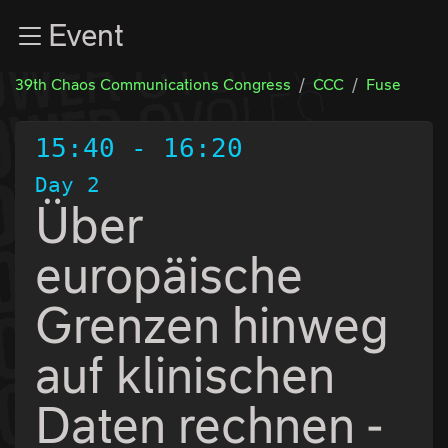
Zur Navigation
Event
Zum Inhalt
Zum Footer
39th Chaos Communications Congress
CCC
Fuse
15:40
-
16:20
Day 2
Über
europäische
Grenzen hinweg
auf klinischen
Daten rechnen -