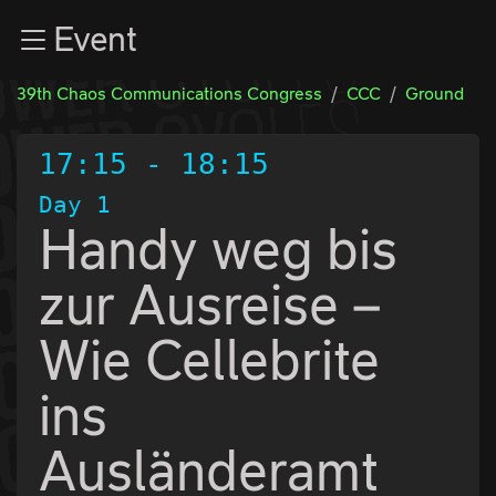
Zur Navigation
Event
Zum Inhalt
Zum Footer
39th Chaos Communications Congress
CCC
Ground
17:15
-
18:15
Day 1
Handy weg bis
zur Ausreise –
Wie Cellebrite
ins
Ausländeramt