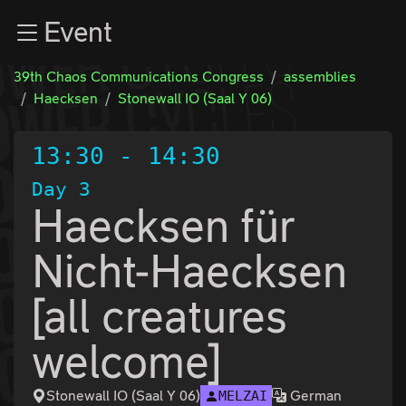
Zur Navigation
Event
Zum Inhalt
Zum Footer
39th Chaos Communications Congress
assemblies
Haecksen
Stonewall IO (Saal Y 06)
13:30
-
14:30
Day 3
Haecksen für
Nicht-Haecksen
[all creatures
welcome]
Stonewall IO (Saal Y 06)
German
MELZAI