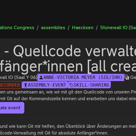
tions Congress
assemblies
Haecksen
Stonewall IO (Sa
t - Quellcode verwalt
fänger*innen [all cr
all IO (Saal Y 06)
Ge
ANNE-VICTORIA MEYER (SIE/IHR)
RECORDED
ASSEMBLY-EVENT
SKILL-SHARING
en uns gemeinsam an, wie wir mit git den Quellcode von unseren Proj
t Git auf der Kommandozeile kennen und erarbeiten uns dabei rele
ate event
it und wie kann Git mir helfen, den Überblick über Änderungen an m
llcode-Verwaltung mit Git für absolute Anfänger*innen.