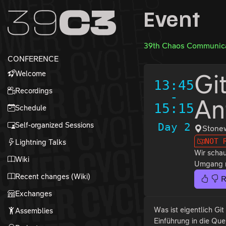
Zur Navigation
Event
Zum Inhalt
Zum Footer
39th Chaos Communica
CONFERENCE
Welcome
Gi
13:45
Recordings
-
An
15:15
Schedule
Self-organized Sessions
Day 2
Stonew
NOT 
Lightning Talks
Wir schau
Wiki
Umgang mi
Recent changes (Wiki)
R
Exchanges
Was ist eigentlich G
Assemblies
Einführung in die Que