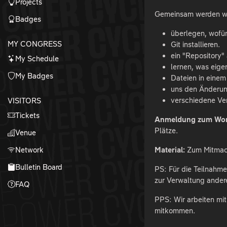
Projects
Gemeinsam werden wir
Badges
überlegen, wofür
MY CONGRESS
Git installieren.
ein "Repository"
My Schedule
lernen, was eige
My Badges
Dateien in einem 
uns den Änderun
verschiedene Ve
VISITORS
Tickets
Anmeldung zum Wor
Plätze.
Venue
Network
Material:
Zum Mitmach
Bulletin Board
PS: Für die Teilnahme
zur Verwaltung ander
FAQ
PPS: Wir arbeiten mi
mitkommen.