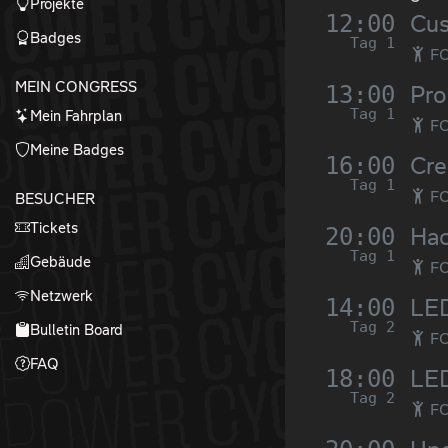
Projekte
12:00
Cus
Badges
Tag 1
FO
MEIN CONGRESS
13:00
Pro
Tag 1
Mein Fahrplan
FO
Meine Badges
16:00
Cre
Tag 1
FO
BESUCHER
Tickets
20:00
Hac
Tag 1
Gebäude
FO
Netzwerk
14:00
LED
Tag 2
Bulletin Board
FO
FAQ
18:00
LED
Tag 2
FO