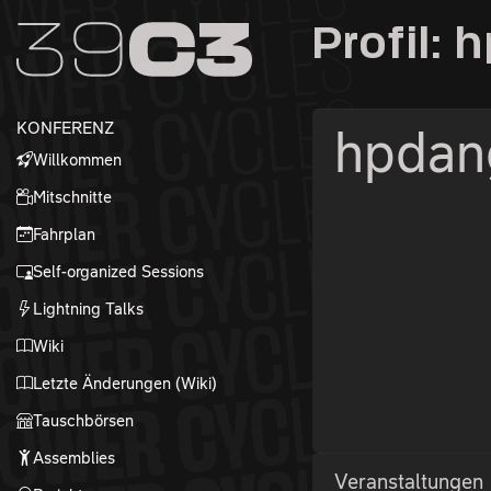
Zur Navigation
Profil:
Zum Inhalt
Zum Footer
KONFERENZ
hpdan
Willkommen
Mitschnitte
Fahrplan
Self-organized Sessions
Lightning Talks
Wiki
Letzte Änderungen (Wiki)
Tauschbörsen
Assemblies
Veranstaltungen