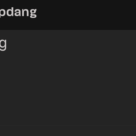
 hpdang
g