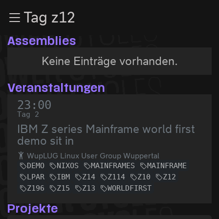
Zur Navigation
Tag z12
Zum Inhalt
Zum Footer
Assemblies
Keine Einträge vorhanden.
Veranstaltungen
23:00
Tag 2
IBM Z series Mainframe world first
demo sit in
WupLUG Linux User Group Wuppertal
DEMO
NIXOS
MAINFRAMES
MAINFRAME
LPAR
IBM
Z14
Z114
Z10
Z12
Z196
Z15
Z13
WORLDFIRST
Projekte