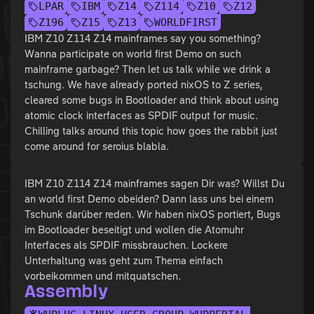
LPAR
IBM
Z14
Z114
Z10
Z12
Z196
Z15
Z13
WORLDFIRST
IBM Z10 Z114 Z14 mainframes say you something?
Wanna participate on world first Demo on such
mainframe garbage? Then let us talk while we drink a
tschung. We have already ported nixOS to Z series,
cleared some bugs in Bootloader and think about using
atomic clock interfaces as SPDIF output for music.
Chilling talks around this topic how goes the rabbit just
come around for seroius blabla.
IBM Z10 Z114 Z14 mainframes sagen Dir was? Willst Du
an world first Demo obeiden? Dann lass uns bei einem
Tschunk darüber reden. Wir haben nixOS portiert, Bugs
im Bootloader beseitigt und wollen die Atomuhr
Interfaces als SPDIF missbrauchen. Lockere
Unterhaltung was geht zum Thema einfach
vorbeikommen und mitquatschen.
Assembly