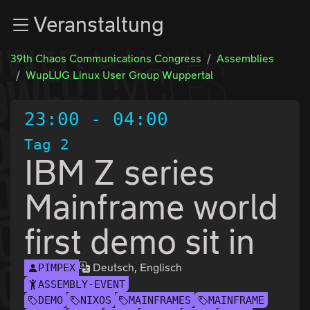
Zur Navigation
Veranstaltung
Zum Inhalt
Zum Footer
39th Chaos Communications Congress
Assemblies
WupLUG Linux User Group Wuppertal
23:00
-
04:00
Tag 2
IBM Z series
Mainframe world
first demo sit in
Deutsch, Englisch
PIMPEX
ASSEMBLY-EVENT
DEMO
NIXOS
MAINFRAMES
MAINFRAME