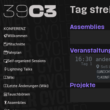
Zur Navigation
Tag stre
Zum Inhalt
Zum Footer
Assemblies
KONFERENZ
Willkommen
Mitschnitte
Veranstaltun
Fahrplan
16:30
ander
Self-organized Sessions
Tag 1
SoS L
Lightning Talks
NICH
KONF
Wiki
Projekte
Letzte Änderungen (Wiki)
Tauschbörsen
Assemblies