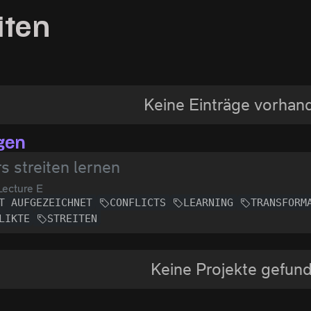
iten
Keine Einträge vorhan
gen
s streiten lernen
ecture E
T AUFGEZEICHNET
CONFLICTS
LEARNING
TRANSFORM
LIKTE
STREITEN
Keine Projekte gefun