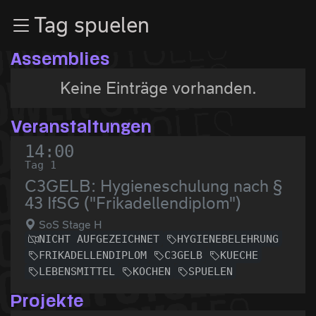
Zur Navigation
Tag spuelen
Zum Inhalt
Zum Footer
Assemblies
Keine Einträge vorhanden.
Veranstaltungen
14:00
Tag 1
C3GELB: Hygieneschulung nach §
43 IfSG ("Frikadellendiplom")
SoS Stage H
NICHT AUFGEZEICHNET
HYGIENEBELEHRUNG
FRIKADELLENDIPLOM
C3GELB
KUECHE
LEBENSMITTEL
KOCHEN
SPUELEN
Projekte