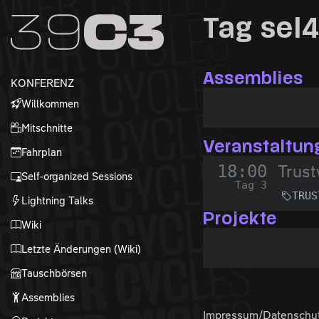
Zur Navigation
Tag sel
Zum Inhalt
Zum Footer
Assemblies
KONFERENZ
Willkommen
Mitschnitte
Veranstaltun
Fahrplan
18:00
Trust
Self-organized Sessions
Tag 3
TRUS
Lightning Talks
Projekte
Wiki
Letzte Änderungen (Wiki)
Tauschbörsen
Assemblies
Impressum/Datenschu