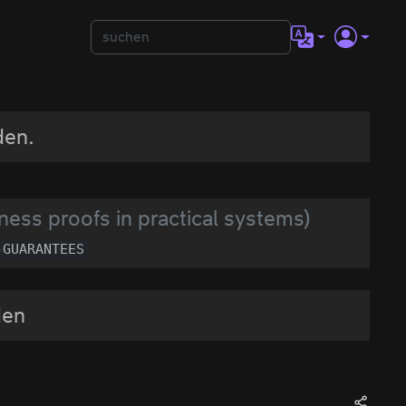
den.
ess proofs in practical systems)
-GUARANTEES
den