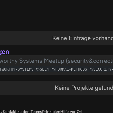
4
Keine Einträge vorhan
gen
worthy Systems Meetup (security&correctn
TWORTHY-SYSTEMS
SEL4
FORMAL-METHODS
SECURITY
Keine Projekte gefun
tz
Kontakt zu den Teams
Prinzipien
Hilfe vor Ort