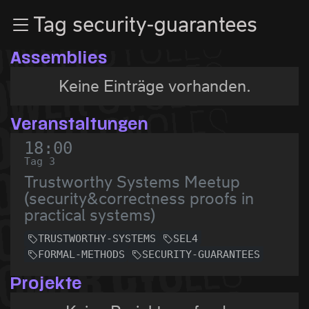
Zur Navigation
Tag security-guarantees
Zum Inhalt
Zum Footer
Assemblies
Keine Einträge vorhanden.
Veranstaltungen
18:00
Tag 3
Trustworthy Systems Meetup
(security&correctness proofs in
practical systems)
TRUSTWORTHY-SYSTEMS
SEL4
FORMAL-METHODS
SECURITY-GUARANTEES
Projekte