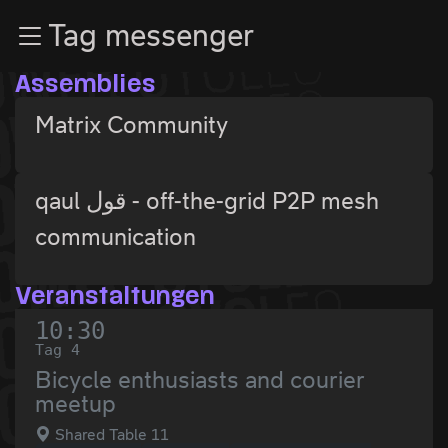
Zur Navigation
Tag messenger
Zum Inhalt
Zum Footer
Assemblies
Matrix Community
qaul قول - off-the-grid P2P mesh
communication
Veranstaltungen
10:30
Tag 4
Bicycle enthusiasts and courier
meetup
Shared Table 11