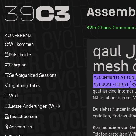
Zur Navigation
Assemb
Zum Inhalt
Zum Footer
39th Chaos Communica
KONFERENZ
Willkommen
qaul قول - off-the-grid P2P
Mitschnitte
mesh 
Fahrplan
Self-organized Sessions
COMMUNICATION
LOCAL-FIRST
Lightning Talks
qaul ist eine Interne
Wiki
Nähe, ohne Internet-
Letzte Änderungen (Wiki)
Du siehst Nutzer in 
erstellen, Ende-zu-E
Tauschbörsen
Assemblies
Kommuniziere von Ger
Telefon erstellten Wif