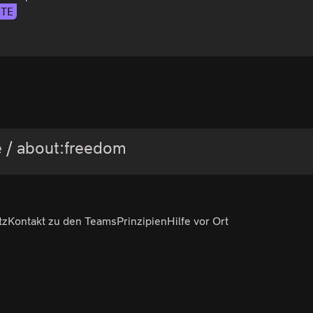
ITE
 / about:freedom
tz
Kontakt zu den Teams
Prinzipien
Hilfe vor Ort