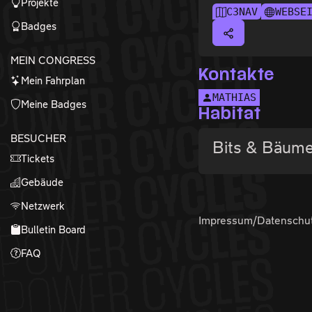
Projekte
C3NAV
WEBSE
Badges
MEIN CONGRESS
Kontakte
Mein Fahrplan
MATHIAS
Meine Badges
Habitat
BESUCHER
Bits & Bäume
Tickets
Gebäude
Netzwerk
Impressum/Datenschu
Bulletin Board
FAQ