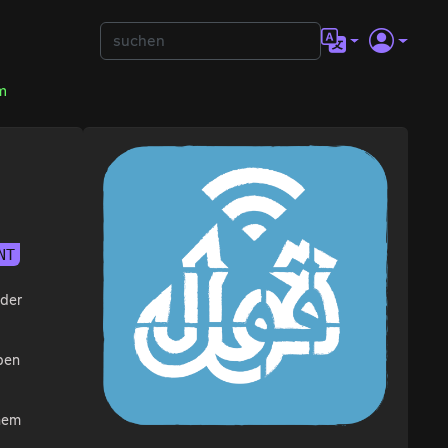
m
NT
 der
pen
inem