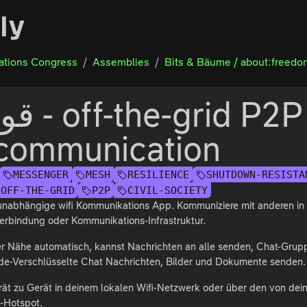
ly
tions Congress
Assemblies
Bits & Bäume / about:freedo
communication
MESSENGER
MESH
RESILIENCE
SHUTDOWN-RESISTA
OFF-THE-GRID
P2P
CIVIL-SOCIETY
t unabhängige wifi Kommunikations App. Kommuniziere mit anderen in
Verbindung oder Kommunikations-Infrastruktur.
der Nähe automatisch, kannst Nachrichten an alle senden, Chat-Grup
nde-Verschlüsselte Chat Nachrichten, Bilder und Dokumente senden.
ät zu Gerät in deinem lokalen Wifi-Netzwerk oder über den von de
i-Hotspot.